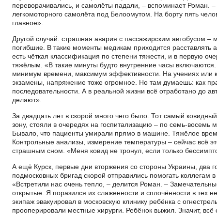
переворачивались, и самолёты падали, – вспоминает Роман. 
легкомоторного самолёта под Белоомутом. На борту пять челов
главное».
Другой случай: страшная авария с пассажирским автобусом – 
погибшие. В такие моменты медикам приходится расставлять ак
есть чёткая классификация по степени тяжести, и в первую о
тяжёлым. «В такие минуты будто внутренние часы включаются.
минимум времени, максимум эффективности. На учениях или к
экзамены, напряжение тоже огромное. Но там думаешь: как пра
последовательности. А в реальной жизни всё отработано до ав
делают».
За двадцать лет в скорой много чего было. Тот самый ковидный
зону, стояли в очередях на госпитализацию – по семь-восемь
Бывало, что пациенты умирали прямо в машине. Тяжёлое врем
Контрольные анализы, измерение температуры – сейчас всё эт
страшным сном. «Меня ковид не тронул, если только бессимпто
А ещё Курск, первые дни вторжения со стороны Украины, два г
подмосковных бригад скорой отправились помогать коллегам в
«Встретили нас очень тепло, – делится Роман. – Замечательны
открытые. Я поразился их слаженности и сплочённости в тех н
экипаж эвакуировал в московскую клинику ребёнка с огнестре
прооперировали местные хирурги. Ребёнок выжил. Значит, всё