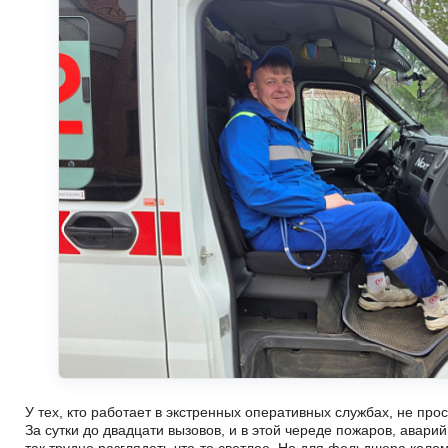
У тех, кто работает в экстренных оперативных службах, не про
За сутки до двадцати вызовов, и в этой череде пожаров, авари
так трудно разглядеть что-то светлое. Но для фельдшера коло