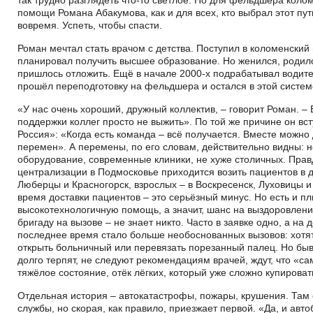
помощи Романа Абакумова, как и для всех, кто выбрал этот пут
вовремя. Успеть, чтобы спасти.
Роман мечтал стать врачом с детства. Поступил в коломенский
планировал получить высшее образование. Но женился, родилс
пришлось отложить. Ещё в начале 2000-х подрабатывал водит
прошёл переподготовку на фельдшера и остался в этой систем
«У нас очень хороший, дружный коллектив, – говорит Роман. –
поддержки коллег просто не выжить». По той же причине он вс
Россия»: «Когда есть команда – всё получается. Вместе можно
перемен». А перемены, по его словам, действительно видны: н
оборудование, современные клиники, не хуже столичных. Правд
централизации в Подмосковье приходится возить пациентов в др
Люберцы и Красногорск, взрослых – в Воскресенск, Луховицы и
время доставки пациентов – это серьёзный минус. Но есть и п
высокотехнологичную помощь, а значит, шанс на выздоровлен
бригаду на вызове – не знает никто. Часто в заявке одно, а на 
последнее время стало больше необоснованных вызовов: хотят
открыть больничный или перевязать порезанный палец. Но быв
долго терпят, не следуют рекомендациям врачей, ждут, что «са
тяжёлое состояние, отёк лёгких, который уже сложно купироват
Отдельная история – автокатастрофы, пожары, крушения. Там 
службы, но скорая, как правило, приезжает первой. «Да, и авт